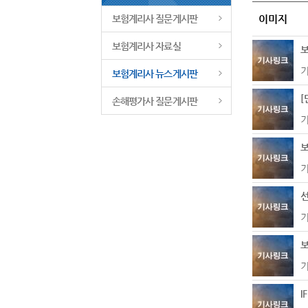
보험계리사 질문게시판
이미지
보험계리사 자료실
보
보험계리사 뉴스게시판
[
손해평가사 질문게시판
기
기
기
보
기
I