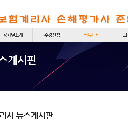
강좌별소개
수강신청
커뮤니티
고
보험계리 강좌별소개
보험계리사
보험계리사 질문게시판
공
뉴스게시판
손해평가 강좌별소개
손해평가사 패키지
보험계리사 자료실
보험계리사 뉴스게시판
모바일
손해평가사 질문게시판
동영
회
아이디/
리사 뉴스게시판