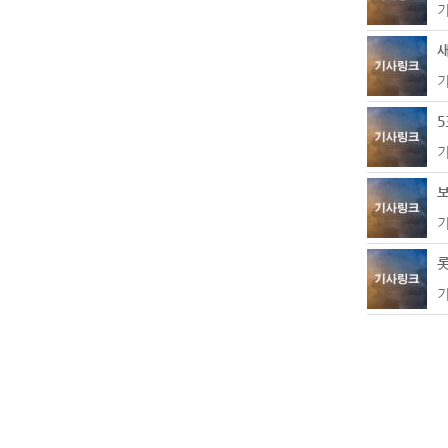
기
새
기
5
기
보
기
기