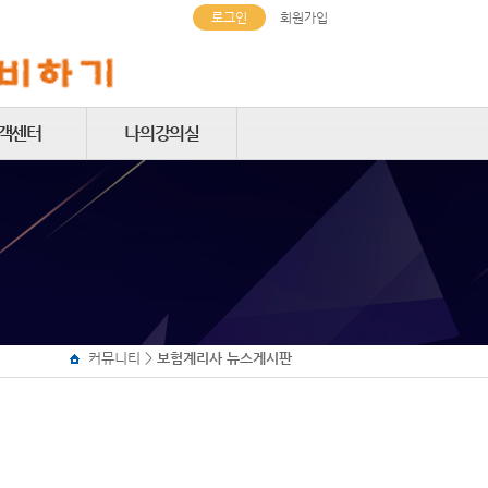
로그인
회원가입
객센터
나의강의실
지사항
학습중인강좌
FAQ
주문결제내역
 이용가이드
장바구니
상 문제해결
쪽지함
로그인
커뮤니티
>
보험계리사 뉴스게시판
원가입
비밀번호 찾기